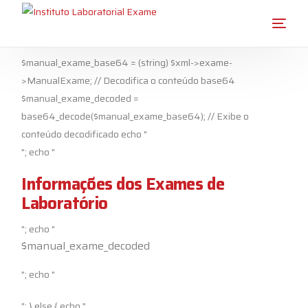
$manual_exame_base64 = (string) $xml->exame-
>ManualExame; // Decodifica o conteúdo base64
$manual_exame_decoded =
base64_decode($manual_exame_base64); // Exibe o
conteúdo decodificado echo "
"; echo "
Informações dos Exames de
Laboratório
"; echo "
$manual_exame_decoded
"; echo "
"; } else { echo "