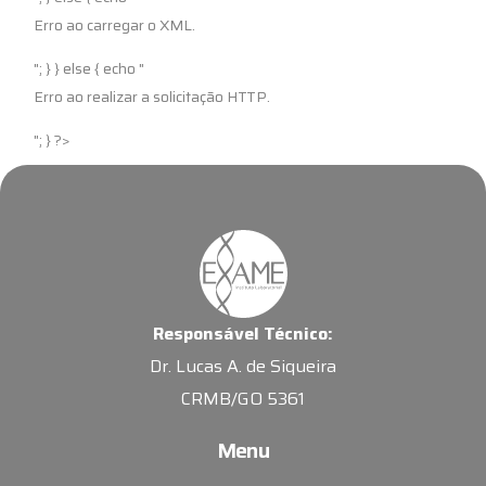
Erro ao carregar o XML.
"; } } else { echo "
Erro ao realizar a solicitação HTTP.
"; } ?>
Responsável Técnico:
Dr. Lucas A. de Siqueira
CRMB/GO 5361
Menu